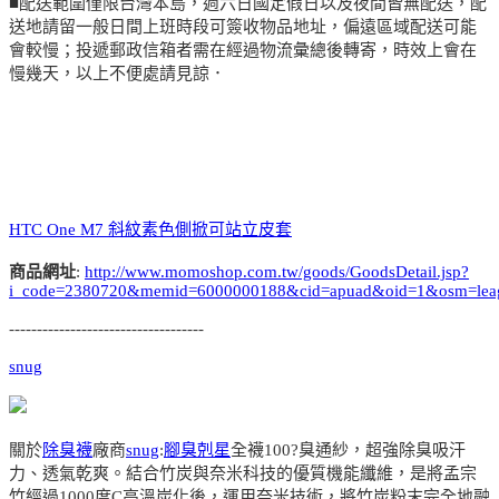
■配送範圍僅限台灣本島，週六日國定假日以及夜間皆無配送，配
送地請留一般日間上班時段可簽收物品地址，偏遠區域配送可能
會較慢；投遞郵政信箱者需在經過物流彙總後轉寄，時效上會在
慢幾天，以上不便處請見諒．
HTC One M7 斜紋素色側掀可站立皮套
商品網址
:
http://www.momoshop.com.tw/goods/GoodsDetail.jsp?
i_code=2380720&memid=6000000188&cid=apuad&oid=1&osm=lea
-----------------------------------
snug
關於
除臭襪
廠商
snug
:
腳臭剋星
全襪100?臭通紗，超強除臭吸汗
力、透氣乾爽。結合竹炭與奈米科技的優質機能纖維，是將孟宗
竹經過1000度C高溫炭化後，運用奈米技術，將竹炭粉末完全地融