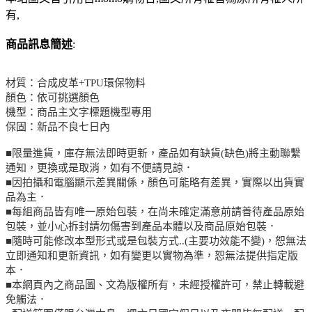
有,
商品訊息簡述
:
材質：合成皮革+TPU環保物料
顏色：依可挑選顏色
機型：商品主文字標題機型專用
保固：新品不良七日內
■限量進貨，庫存無法即時更新，產品如有缺貨(缺色)將主動聯繫
通知，更換或是取消，如有不便請見諒．
■因拍攝和電腦顯示差異關係，顏色可能略有差異，實際以出貨實
品為主．
■每組商品皆有唯一原始包裝，在尚未確定滿意前請善待產品原始
包裝，並小心拆封請勿傷害到產品本體以及商品原始包裝．
■隨時可能修改本型形式或是包裝方式..(主要功效能不變)，恕無法
立即通知和更新資訊，如有變更以實物為準，恕無法提供指定版
本．
■本網頁內之商品圖、文為版權所有，未經授權許可，禁止轉載避
免觸法．