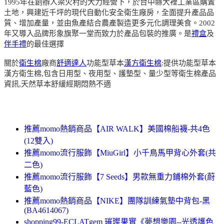
1995年在創辦人梁火村的大力經營下，於台中縣大裡工業區購置
土地，興建近千坪的現代自動化安全衛生廠房，全面提升產品品
質、增加產量，並由魚產結合農產製造更多元化調理美食。2002
年又導入品牌形象旗聚一堂而致力於產品包裝的推廣。是
禮盒
及
伴手禮
的最佳選擇
關於
衛生棉
廠商
舒適達人
功能型草本
漢方衛生棉
:提供功能型草本
漢方衛生棉,包含日用型、夜用型、護墊型、量少型等衛生棉產品
資訊,天然草本舒緩經期悶熱不適
推薦momo熱銷商品【AIR WALK】美國棉船襪-共4色
(12雙入)
推薦momo流行服飾【MiuGirl】小千鳥馬甲背心外套(共
二色)
推薦momo流行服飾【7 Seeds】男款無重力鋪棉外套(蔚
藍色)
推薦momo熱銷商品【NIKE】團隊訓練氣墊中背包-黑
(BA4614067)
shopping99-ECLATgem 璀璨果實《夢想樂園--光透護色