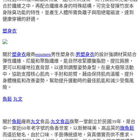
合於纖維之中，再配合纖維本身的特殊結構，可完全發揮竹炭本
身除臭功能的特性，並產生人體所需負離子與阻絕電磁波，達到
健康穿襪的舒適。
塑身衣
關於
塑身衣
廠商
equmen
男性塑身衣:
男塑身衣
的設計強調材質結合
彈性纖維、尼龍和聚酯纖維，能自然收緊腰腹脂肪、提拉肩膀，
更可以和緩地拉直背部，以達到調整姿勢身型。在最大極限活動
中，協助支撐核心肌肉、手肘和前臂，藉由保持肌肉溫暖、提升
身體機能和改善姿勢，幫助提升運動時的最佳肌能和減少受傷風
險。
魚鬆
丸文
關於
魚鬆
廠商
丸文
食品:
丸文食品
旗聚一堂創立於民國39年，是台
中一家近60年老字號的魚香世家，以新鮮味美、高品質的
旗魚鬆
而遠近馳名，由於口味、手藝傳統道地，貨真價實而供不應求。