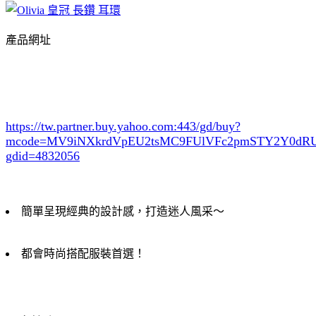
產品網址
https://tw.partner.buy.yahoo.com:443/gd/buy?
mcode=MV9iNXkrdVpEU2tsMC9FUlVFc2pmSTY2Y0d
gdid=4832056
簡單呈現經典的設計感，打造迷人風采～
都會時尚搭配服裝首選！