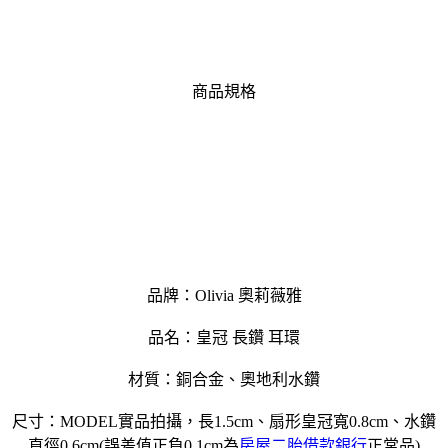
商品規格
品牌：Olivia 奧莉薇雅
品名：皇冠 長鑽 耳環
材質：銅合金、奧地利水鑽
尺寸：MODEL實品拍攝，長1.5cm、扇形皇冠寬0.8cm、水鑽
直徑0.6cm(誤差值正負0.1cm為
房屋二胎借款銀行
正常品)