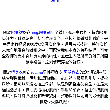
魚鬆
關於
除臭襪
廠商
snug
:
腳臭剋星
全襪100%汗臭通紗，超強除臭
吸汗力、透氣乾爽。結合竹炭與奈米科技的優質機能纖維，是
將孟宗竹經過1000度C高溫炭化後，運用奈米技術，將竹炭粉
末完全地融合於纖維之中，再配合纖維本身的特殊結構，可完
全發揮竹炭本身除臭功能的特性，並產生人體所需負離子與阻
絕電磁波，達到健康穿襪的舒適。
關於
塑身衣
廠商
equmen
男性塑身衣:
男塑身衣
的設計強調材質
結合彈性纖維、尼龍和聚酯纖維，能自然收緊腰腹脂肪、提拉
肩膀，更可以和緩地拉直背部，以達到調整姿勢身型。在最大
極限活動中，協助支撐核心肌肉、手肘和前臂，藉由保持肌肉
溫暖、提升身體機能和改善姿勢，幫助提升運動時的最佳肌能
和減少受傷風險。