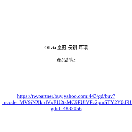
Olivia 皇冠 長鑽 耳環
產品網址
https://tw.partner.buy.yahoo.com:443/gd/buy?
mcode=MV9iNXkrdVpEU2tsMC9FUlVFc2pmSTY2Y0d
gdid=4832056