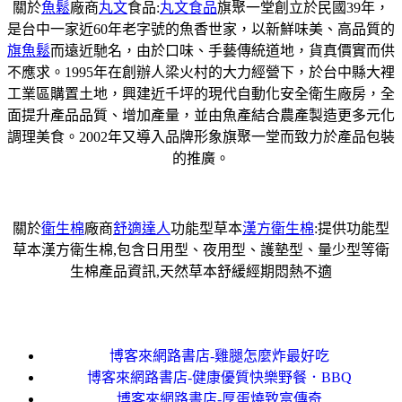
關於
魚鬆
廠商
丸文
食品:
丸文食品
旗聚一堂創立於民國39年，
是台中一家近60年老字號的魚香世家，以新鮮味美、高品質的
旗魚鬆
而遠近馳名，由於口味、手藝傳統道地，貨真價實而供
不應求。1995年在創辦人梁火村的大力經營下，於台中縣大裡
工業區購置土地，興建近千坪的現代自動化安全衛生廠房，全
面提升產品品質、增加產量，並由魚產結合農產製造更多元化
調理美食。2002年又導入品牌形象旗聚一堂而致力於產品包裝
的推廣。
關於
衛生棉
廠商
舒適達人
功能型草本
漢方衛生棉
:提供功能型
草本漢方衛生棉,包含日用型、夜用型、護墊型、量少型等衛
生棉產品資訊,天然草本舒緩經期悶熱不適
博客來網路書店-雞腿怎麼炸最好吃
博客來網路書店-健康優質快樂野餐．BBQ
博客來網路書店-厚蛋燒致富傳奇